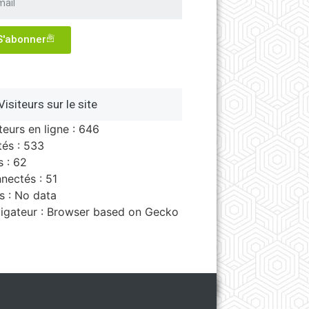
S'abonner
Visiteurs sur le site
teurs en ligne : 646
tés : 533
s : 62
nectés : 51
s : No data
igateur : Browser based on Gecko