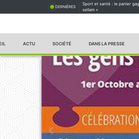
Sport et santé : le panier g
DERNIÈRES
sellam »
EIL
ACTU
SOCIÉTÉ
DANS LA PRESSE