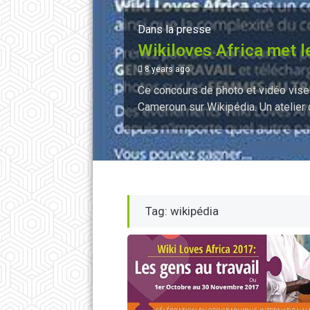
Dans la presse
Wikiloves Africa met l
8 years ago
Ce concours de photo et vidéo vise
Cameroun sur Wikipédia. Un atelier d
Tag: wikipédia