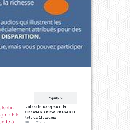
Dans la p
Wikilo
8 years ag
Ce concou
Cameroun s
Récent
Populaire
Valentin Dongmo Fils
succède à Anicet Ekane à la
tête du Manidem
30 juillet 2026