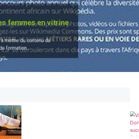
es femmes en vitrine
 à mettre du contenu du
e formation...