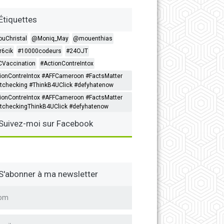
Étiquettes
ouChristal
@Moniq_May
@mouenthias
6cik
#10000codeurs
#24OJT
Vaccination
#ActionContreIntox
ionContreIntox #AFFCameroon #FactsMatter
tchecking #ThinkB4UClick #defyhatenow
ionContreIntox #AFFCameroon #FactsMatter
tcheckingThinkB4UClick #defyhatenow
Suivez-moi sur Facebook
S'abonner à ma newsletter