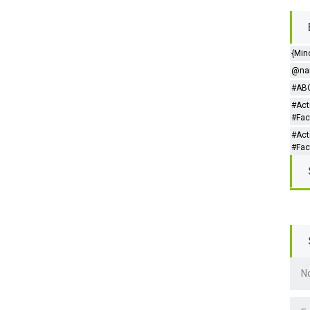
{Min
@nar
#ABC
#Act
#Fac
#Act
#Fac