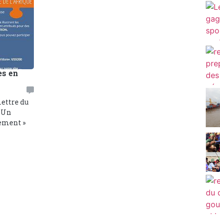
es en
mettre du
. Un
sement »