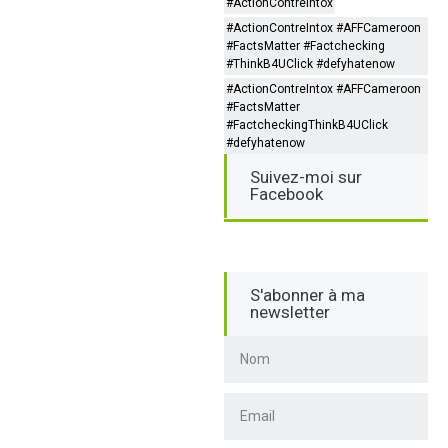
#ActionContreIntox
#ActionContreIntox #AFFCameroon
#FactsMatter #Factchecking
#ThinkB4UClick #defyhatenow
#ActionContreIntox #AFFCameroon
#FactsMatter
#FactcheckingThinkB4UClick
#defyhatenow
Suivez-moi sur
Facebook
S'abonner à ma
newsletter