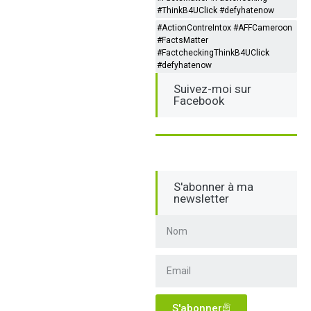
#ThinkB4UClick #defyhatenow
#ActionContreIntox #AFFCameroon
#FactsMatter
#FactcheckingThinkB4UClick
#defyhatenow
Suivez-moi sur
Facebook
S'abonner à ma
newsletter
S'abonner