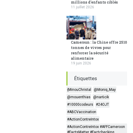
millions d'enfants ciblés
11 juillet 2026
Cameroun : la Chine offre 2510
tonnes de vivres pour
renforcer la sécurité
alimentaire
19 juin 2026
Étiquettes
{MinouChristal
@Moniq_May
@mouenthias
@nar6cik
#10000codeurs
#24OJT
#ABCVaccination
#ActionContreIntox
#ActionContreIntox #AFFCameroon
#FactsMatter #Factchecking