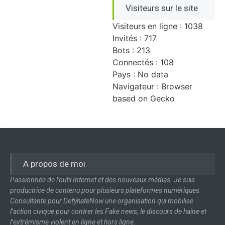
Visiteurs sur le site
Visiteurs en ligne : 1038
Invités : 717
Bots : 213
Connectés : 108
Pays : No data
Navigateur : Browser
based on Gecko
A propos de moi
Passionnée de l’outil Internet et des nouveaux médias. Je suis
productrice de contenu pour plusieurs plateformes numériques.
Consultante pour DefyhateNow une organisation qui mobilise
l’action civique pour contrer les Fake news, le discours de haine et
l’extrémisme violent en ligne et hors ligne.