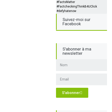
#FactsMatter
#FactcheckingThinkB4UClick
#defyhatenow
Suivez-moi sur
Facebook
S'abonner à ma
newsletter
S'abonner