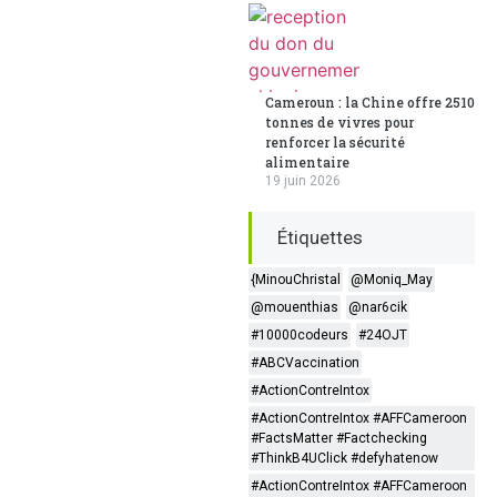
Cameroun : la Chine offre 2510
tonnes de vivres pour
renforcer la sécurité
alimentaire
19 juin 2026
Étiquettes
{MinouChristal
@Moniq_May
@mouenthias
@nar6cik
#10000codeurs
#24OJT
#ABCVaccination
#ActionContreIntox
#ActionContreIntox #AFFCameroon
#FactsMatter #Factchecking
#ThinkB4UClick #defyhatenow
#ActionContreIntox #AFFCameroon