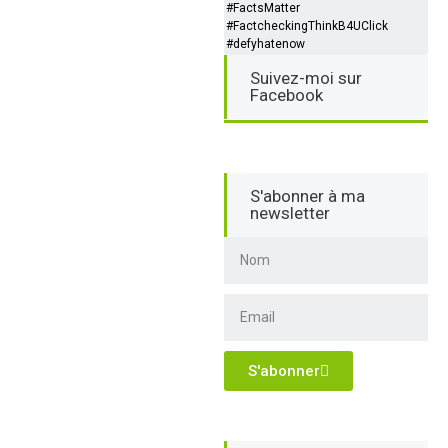
#FactsMatter
#FactcheckingThinkB4UClick
#defyhatenow
Suivez-moi sur
Facebook
S'abonner à ma
newsletter
S'abonner