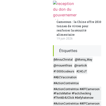
Cameroun : la Chine offre 2510
tonnes de vivres pour
renforcer la sécurité
alimentaire
19 juin 2026
Étiquettes
{MinouChristal
@Moniq_May
@mouenthias
@nar6cik
#10000codeurs
#24OJT
#ABCVaccination
#ActionContreIntox
#ActionContreIntox #AFFCameroon
#FactsMatter #Factchecking
#ThinkB4UClick #defyhatenow
#ActionContreIntox #AFFCameroon