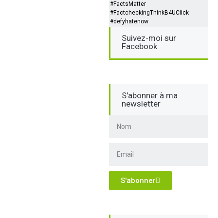
#FactsMatter
#FactcheckingThinkB4UClick
#defyhatenow
Suivez-moi sur
Facebook
S'abonner à ma
newsletter
S'abonner