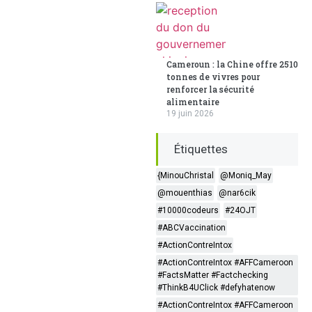
Cameroun : la Chine offre 2510
tonnes de vivres pour
renforcer la sécurité
alimentaire
19 juin 2026
Étiquettes
{MinouChristal
@Moniq_May
@mouenthias
@nar6cik
#10000codeurs
#24OJT
#ABCVaccination
#ActionContreIntox
#ActionContreIntox #AFFCameroon
#FactsMatter #Factchecking
#ThinkB4UClick #defyhatenow
#ActionContreIntox #AFFCameroon