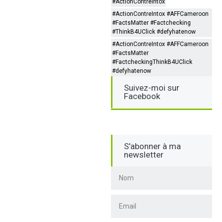
#ActionContreIntox
#ActionContreIntox #AFFCameroon
#FactsMatter #Factchecking
#ThinkB4UClick #defyhatenow
#ActionContreIntox #AFFCameroon
#FactsMatter
#FactcheckingThinkB4UClick
#defyhatenow
Suivez-moi sur
Facebook
S'abonner à ma
newsletter