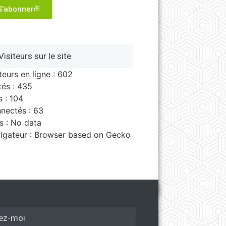
S'abonner
Visiteurs sur le site
teurs en ligne : 602
tés : 435
s : 104
nectés : 63
s : No data
igateur : Browser based on Gecko
ez-moi