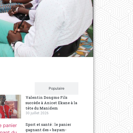
Dans la p
Le gan
9 years ag
La premièr
mirage des
Récent
Populaire
Valentin Dongmo Fils
succède à Anicet Ekane à la
tête du Manidem
30 juillet 2026
Sport et santé : le panier
gagnant des « bayam-