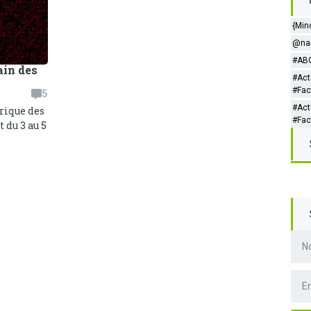
{Min
@nar
#ABC
ain des
#Act
#Fac
5
#Act
frique des
#Fac
 du 3 au 5