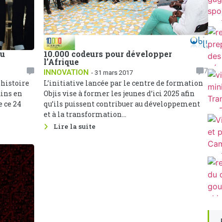
au
10.000 codeurs pour développer
l’Afrique
7
INNOVATION
- 31 mars 2017
 histoire
L’initiative lancée par le centre de formation
ains en
Objis vise à former les jeunes d’ici 2025 afin
e ce 24
qu’ils puissent contribuer au développement
et à la transformation...
Lire la suite