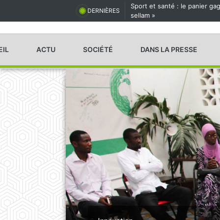
Sport et santé : le panier g
DERNIÈRES
sellam »
EIL
ACTU
SOCIÉTÉ
DANS LA PRESSE