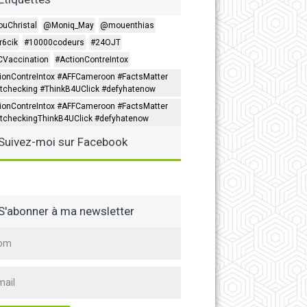
ouChristal
@Moniq_May
@mouenthias
6cik
#10000codeurs
#24OJT
Vaccination
#ActionContreIntox
ionContreIntox #AFFCameroon #FactsMatter
tchecking #ThinkB4UClick #defyhatenow
ionContreIntox #AFFCameroon #FactsMatter
tcheckingThinkB4UClick #defyhatenow
Suivez-moi sur Facebook
S'abonner à ma newsletter