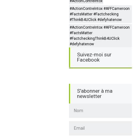
#ActionContreIntox
#ActionContreIntox #AFFCameroon
#FactsMatter #Factchecking
#ThinkB4UClick #defyhatenow
#ActionContreIntox #AFFCameroon
#FactsMatter
#FactcheckingThinkB4UClick
#defyhatenow
Suivez-moi sur
Facebook
S'abonner à ma
newsletter