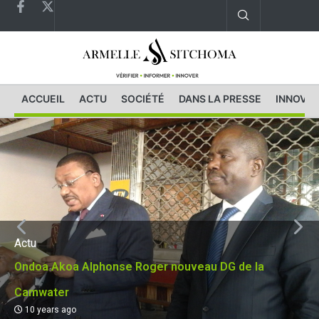
ACCUEIL
ACTU
SOCIÉTÉ
DANS LA PRESSE
INNOVAT
Actu
Ondoa Akoa Alphonse Roger nouveau DG de la
Camwater
10 years ago