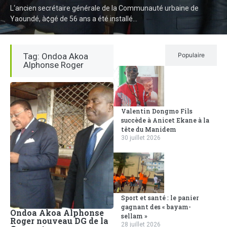
L‘ancien secrétaire générale de la Communauté urbaine de
Yaoundé, à¢gé de 56 ans a été installé...
Tag: Ondoa Akoa
Récent
Populaire
Alphonse Roger
Valentin Dongmo Fils
succède à Anicet Ekane à la
tête du Manidem
30 juillet 2026
Sport et santé : le panier
gagnant des « bayam-
Ondoa Akoa Alphonse
sellam »
Roger nouveau DG de la
28 juillet 2026