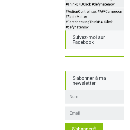
#ThinkB4UClick #defyhatenow
#ActionContreIntox #AFFCameroon
#FactsMatter
#FactcheckingThinkB4UClick
#defyhatenow
Suivez-moi sur
Facebook
S'abonner à ma
newsletter
S'abonner