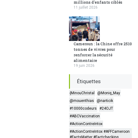
millions d'enfants ciblés
11 juillet 2026
Cameroun : la Chine offre 2510
tonnes de vivres pour
renforcer la sécurité
alimentaire
19 juin 2026
Étiquettes
{MinouChristal
@Moniq_May
@mouenthias
@nar6cik
#10000codeurs
#24OJT
#ABCVaccination
#ActionContreIntox
#ActionContreIntox #AFFCameroon
#FactsMatter #Factchecking