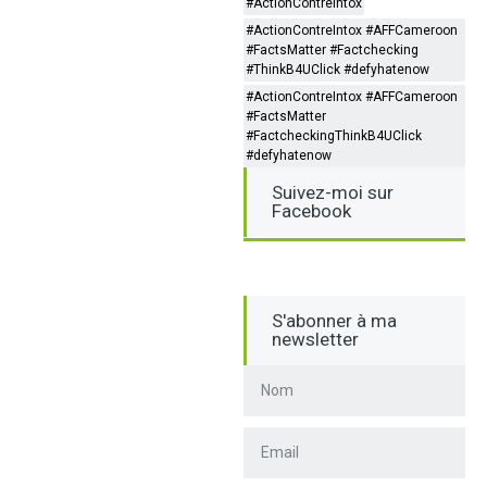
#ActionContreIntox
#ActionContreIntox #AFFCameroon
#FactsMatter #Factchecking
#ThinkB4UClick #defyhatenow
#ActionContreIntox #AFFCameroon
#FactsMatter
#FactcheckingThinkB4UClick
#defyhatenow
Suivez-moi sur
Facebook
S'abonner à ma
newsletter