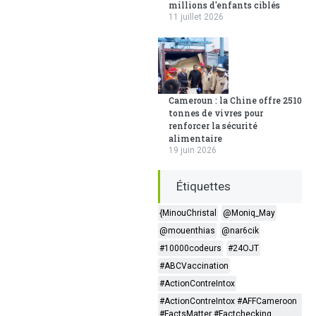
millions d'enfants ciblés
11 juillet 2026
Cameroun : la Chine offre 2510
tonnes de vivres pour
renforcer la sécurité
alimentaire
19 juin 2026
Étiquettes
{MinouChristal
@Moniq_May
@mouenthias
@nar6cik
#10000codeurs
#24OJT
#ABCVaccination
#ActionContreIntox
#ActionContreIntox #AFFCameroon
#FactsMatter #Factchecking