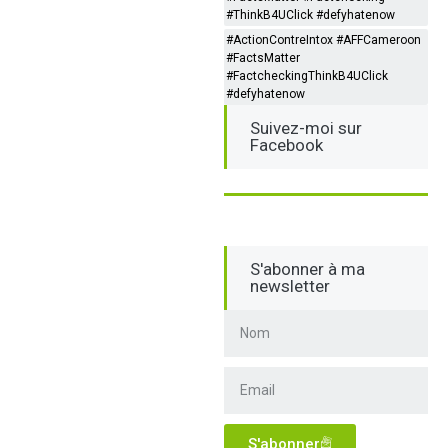
#ThinkB4UClick #defyhatenow
#ActionContreIntox #AFFCameroon
#FactsMatter
#FactcheckingThinkB4UClick
#defyhatenow
Suivez-moi sur
Facebook
S'abonner à ma
newsletter
S'abonner