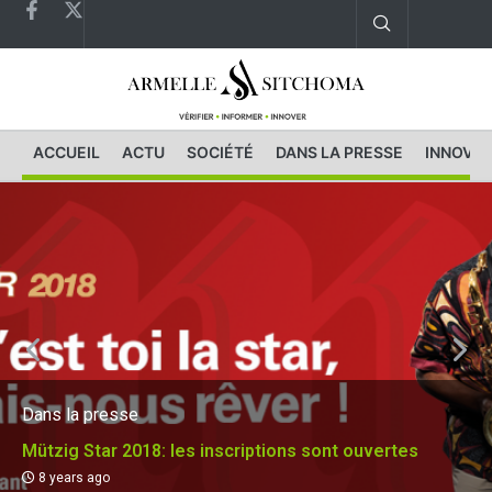
ACCUEIL
ACTU
SOCIÉTÉ
DANS LA PRESSE
INNOVAT
Dans la presse
Mützig Star 2018: les inscriptions sont ouvertes
8 years ago