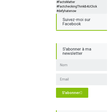
#FactsMatter
#FactcheckingThinkB4UClick
#defyhatenow
Suivez-moi sur
Facebook
S'abonner à ma
newsletter
S'abonner