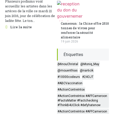
Plusieurs podiums vont
accueillir les artistes dans les
artères de la ville ce mardi 21
juin 2016, jour de célébration de
ladite fête. Le ton...
Cameroun : la Chine offre 2510
Lire la suite
tonnes de vivres pour
renforcer la sécurité
alimentaire
19 juin 2026
Étiquettes
{MinouChristal
@Moniq_May
@mouenthias
@nar6cik
#10000codeurs
#24OJT
#ABCVaccination
#ActionContreIntox
#ActionContreIntox #AFFCameroon
#FactsMatter #Factchecking
#ThinkB4UClick #defyhatenow
#ActionContreIntox #AFFCameroon