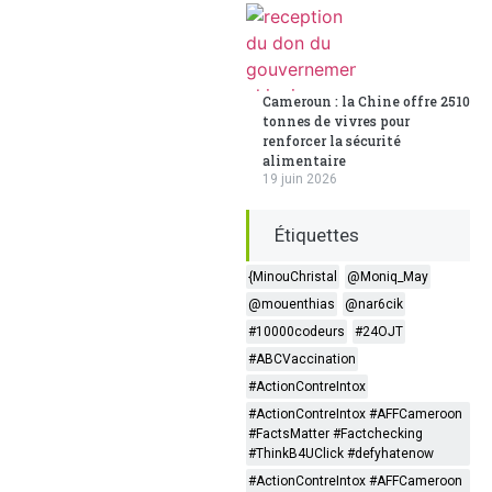
Cameroun : la Chine offre 2510
tonnes de vivres pour
renforcer la sécurité
alimentaire
19 juin 2026
Étiquettes
{MinouChristal
@Moniq_May
@mouenthias
@nar6cik
#10000codeurs
#24OJT
#ABCVaccination
#ActionContreIntox
#ActionContreIntox #AFFCameroon
#FactsMatter #Factchecking
#ThinkB4UClick #defyhatenow
#ActionContreIntox #AFFCameroon