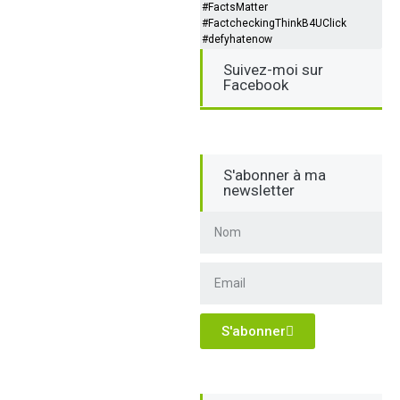
#FactsMatter
#FactcheckingThinkB4UClick
#defyhatenow
Suivez-moi sur
Facebook
S'abonner à ma
newsletter
S'abonner