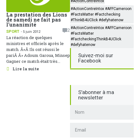
#ActionContreIntox
#ActionContreIntox #AFFCameroon
La prestation des Lions
#FactsMatter #Factchecking
de samedi ne fait pas
#ThinkB4UClick #defyhatenow
l'unanimité
#ActionContreIntox #AFFCameroon
2
SPORT
- 5 juin 2012
#FactsMatter
La réaction de quelques
#FactcheckingThinkB4UClick
ministres et officiels après le
#defyhatenow
match. Â«Â Ils ont réussi le
Suivez-moi sur
pariÂ Â» Adoum Garoua, Minsep
Facebook
Gagner ce match était très...
Lire la suite
S'abonner à ma
newsletter