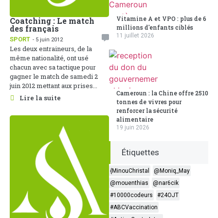
Vitamine A et VPO : plus de 6
Coatching : Le match
millions d'enfants ciblés
des français
11 juillet 2026
SPORT
- 5 juin 2012
Les deux entraineurs, de la
même nationalité, ont usé
chacun avec sa tactique pour
gagner le match de samedi 2
juin 2012 mettant aux prises...
Cameroun : la Chine offre 2510
Lire la suite
tonnes de vivres pour
renforcer la sécurité
alimentaire
19 juin 2026
Étiquettes
{MinouChristal
@Moniq_May
@mouenthias
@nar6cik
#10000codeurs
#24OJT
#ABCVaccination