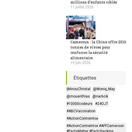
millions d'enfants ciblés
11 juillet 2026
Cameroun : la Chine offre 2510
tonnes de vivres pour
renforcer la sécurité
alimentaire
19 juin 2026
Étiquettes
{MinouChristal
@Moniq_May
@mouenthias
@nar6cik
#10000codeurs
#24OJT
#ABCVaccination
#ActionContreIntox
#ActionContreIntox #AFFCameroon
#FactsMatter #Factchecking