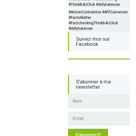
#ThinkB4UClick #defyhatenow
#ActionContreIntox #AFFCameroon
#FactsMatter
#FactcheckingThinkB4UClick
#defyhatenow
Suivez-moi sur
Facebook
S'abonner à ma
newsletter
S'abonner