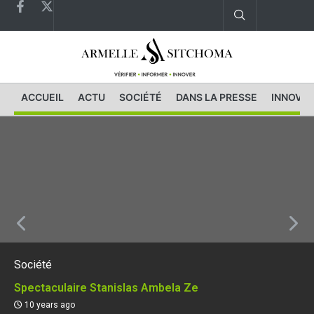
ACCUEIL
ACTU
SOCIÉTÉ
DANS LA PRESSE
INNOVAT
Société
Spectaculaire Stanislas Ambela Ze
10 years ago