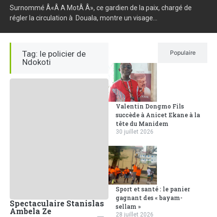
Surnommé Â«Â A MotÂ Â», ce gardien de la paix, chargé de
régler la circulation à Douala, montre un visage...
Tag: le policier de
Récent
Populaire
Ndokoti
Valentin Dongmo Fils
succède à Anicet Ekane à la
tête du Manidem
30 juillet 2026
Sport et santé : le panier
gagnant des « bayam-
Spectaculaire Stanislas
sellam »
Ambela Ze
28 juillet 2026