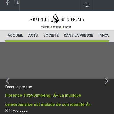
ACCUEIL
ACTU
SOCIÉTÉ
DANS LA PRESSE
INNOVAT
Dans la presse
Florence Titty-Dimbeng : Â« La musique
camerounaise est malade de son identité Â»
14 years ago