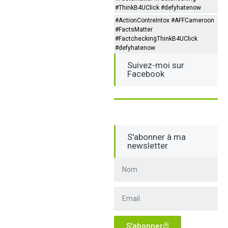
#ThinkB4UClick #defyhatenow
#ActionContreIntox #AFFCameroon
#FactsMatter
#FactcheckingThinkB4UClick
#defyhatenow
Suivez-moi sur
Facebook
S'abonner à ma
newsletter
S'abonner