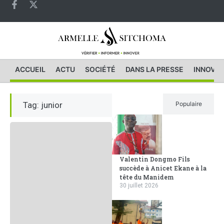
ACCUEIL
ACTU
SOCIÉTÉ
DANS LA PRESSE
INNOVAT
Tag: junior
Récent
Populaire
Valentin Dongmo Fils
succède à Anicet Ekane à la
tête du Manidem
30 juillet 2026