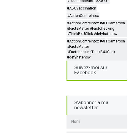
#10000codeurs
#24OJT
#ABCVaccination
#ActionContreIntox
#ActionContreIntox #AFFCameroon
#FactsMatter #Factchecking
#ThinkB4UClick #defyhatenow
#ActionContreIntox #AFFCameroon
#FactsMatter
#FactcheckingThinkB4UClick
#defyhatenow
Suivez-moi sur
Facebook
S'abonner à ma
newsletter