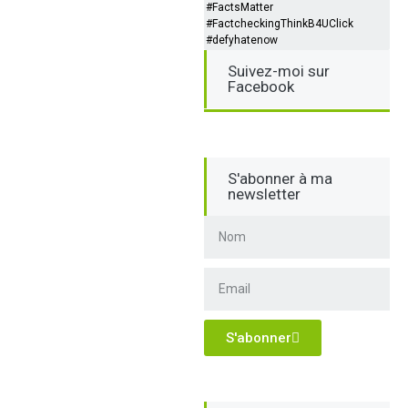
#FactsMatter
#FactcheckingThinkB4UClick
#defyhatenow
Suivez-moi sur
Facebook
S'abonner à ma
newsletter
S'abonner