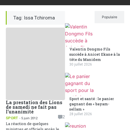
Tag: Issa Tchiroma
Récent
Populaire
Valentin Dongmo Fils
succède à Anicet Ekane à la
tête du Manidem
30 juillet 2026
Sport et santé : le panier
La prestation des Lions
gagnant des « bayam-
de samedi ne fait pas
sellam »
l'unanimité
28 juillet 2026
2
SPORT
- 5 juin 2012
La réaction de quelques
ministres et officiels après le