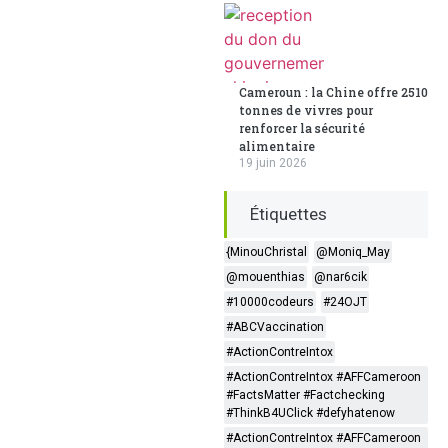
Cameroun : la Chine offre 2510
tonnes de vivres pour
renforcer la sécurité
alimentaire
19 juin 2026
Étiquettes
{MinouChristal
@Moniq_May
@mouenthias
@nar6cik
#10000codeurs
#24OJT
#ABCVaccination
#ActionContreIntox
#ActionContreIntox #AFFCameroon
#FactsMatter #Factchecking
#ThinkB4UClick #defyhatenow
#ActionContreIntox #AFFCameroon