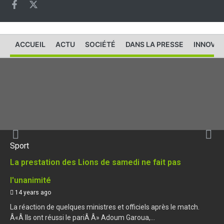
ACCUEIL
ACTU
SOCIÉTÉ
DANS LA PRESSE
INNOVAT
Sport
La prestation des Lions de samedi ne fait pas
l'unanimité
14 years ago
La réaction de quelques ministres et officiels après le match.
Â«Â Ils ont réussi le pariÂ Â» Adoum Garoua,...