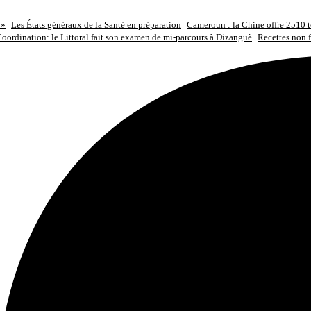
 »
Les États généraux de la Santé en préparation
Cameroun : la Chine offre 2510 to
oordination: le Littoral fait son examen de mi-parcours à Dizanguè
Recettes non f