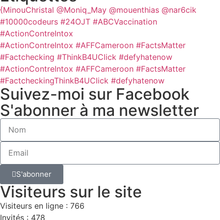
{MinouChristal
@Moniq_May
@mouenthias
@nar6cik
#10000codeurs
#24OJT
#ABCVaccination
#ActionContreIntox
#ActionContreIntox #AFFCameroon #FactsMatter
#Factchecking #ThinkB4UClick #defyhatenow
#ActionContreIntox #AFFCameroon #FactsMatter
#FactcheckingThinkB4UClick #defyhatenow
Suivez-moi sur Facebook
S'abonner à ma newsletter
S'abonner
Visiteurs sur le site
Visiteurs en ligne : 766
Invités : 478