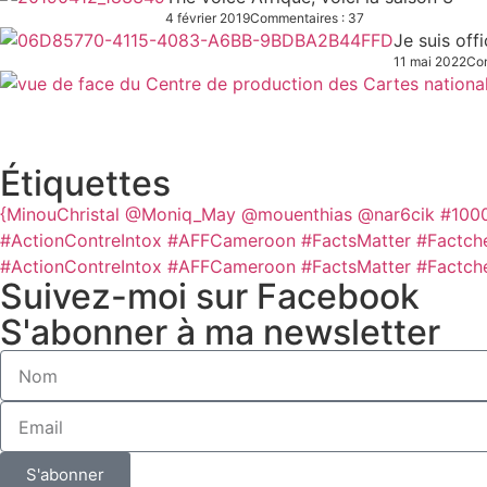
4 février 2019
Commentaires : 37
Je suis off
11 mai 2022
Com
Étiquettes
{MinouChristal
@Moniq_May
@mouenthias
@nar6cik
#100
#ActionContreIntox #AFFCameroon #FactsMatter #Factch
#ActionContreIntox #AFFCameroon #FactsMatter #Factch
Suivez-moi sur Facebook
S'abonner à ma newsletter
S'abonner