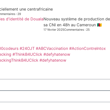
iciellement une centrafricaine
mentaires : 29
Nouveau système de production des C
sa CNI en 48h au Cameroun 🇨🇲
17 février 2025
Commentaires : 25
00codeurs
#24OJT
#ABCVaccination
#ActionContreIntox
ecking #ThinkB4UClick #defyhatenow
eckingThinkB4UClick #defyhatenow