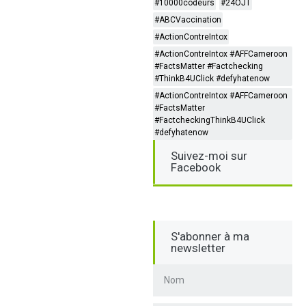
#10000codeurs
#24OJT
#ABCVaccination
#ActionContreIntox
#ActionContreIntox #AFFCameroon
#FactsMatter #Factchecking
#ThinkB4UClick #defyhatenow
#ActionContreIntox #AFFCameroon
#FactsMatter
#FactcheckingThinkB4UClick
#defyhatenow
Suivez-moi sur
Facebook
S'abonner à ma
newsletter