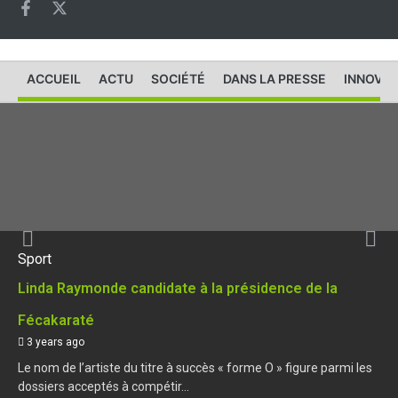
ACCUEIL
ACTU
SOCIÉTÉ
DANS LA PRESSE
INNOVAT
Sport
Linda Raymonde candidate à la présidence de la
Fécakaraté
3 years ago
Le nom de l’artiste du titre à succès « forme O » figure parmi les
dossiers acceptés à compétir...