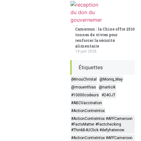
Cameroun : la Chine offre 2510
tonnes de vivres pour
renforcer la sécurité
alimentaire
19 juin 2026
Étiquettes
{MinouChristal
@Moniq_May
@mouenthias
@nar6cik
#10000codeurs
#24OJT
#ABCVaccination
#ActionContreIntox
#ActionContreIntox #AFFCameroon
#FactsMatter #Factchecking
#ThinkB4UClick #defyhatenow
#ActionContreIntox #AFFCameroon