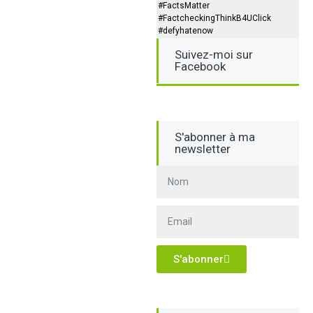
#FactsMatter
#FactcheckingThinkB4UClick
#defyhatenow
Suivez-moi sur
Facebook
S'abonner à ma
newsletter
S'abonner