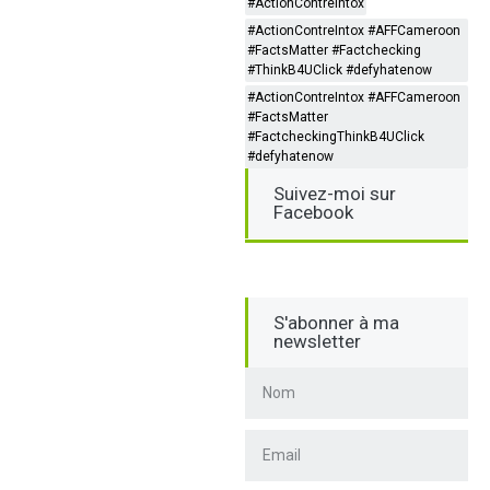
#ActionContreIntox
#ActionContreIntox #AFFCameroon
#FactsMatter #Factchecking
#ThinkB4UClick #defyhatenow
#ActionContreIntox #AFFCameroon
#FactsMatter
#FactcheckingThinkB4UClick
#defyhatenow
Suivez-moi sur
Facebook
S'abonner à ma
newsletter