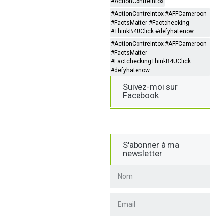
#ActionContreIntox
#ActionContreIntox #AFFCameroon
#FactsMatter #Factchecking
#ThinkB4UClick #defyhatenow
#ActionContreIntox #AFFCameroon
#FactsMatter
#FactcheckingThinkB4UClick
#defyhatenow
Suivez-moi sur
Facebook
S'abonner à ma
newsletter