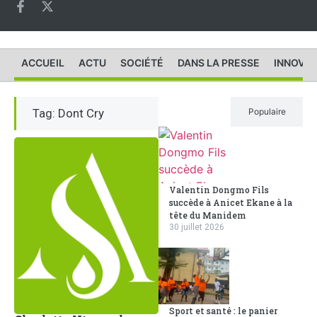
ACCUEIL
ACTU
SOCIÉTÉ
DANS LA PRESSE
INNOVAT
Tag: Dont Cry
Récent
Populaire
Valentin Dongmo Fils
succède à Anicet Ekane à la
tête du Manidem
30 juillet 2026
Sport et santé : le panier