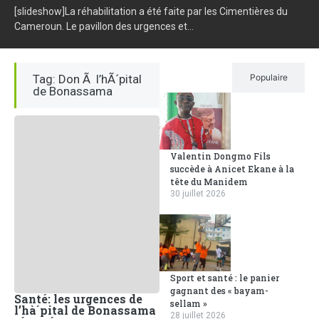
[slideshow]La réhabilitation a été faite par les Cimentières du
Cameroun. Le pavillon des urgences et...
Tag: Don Ã l’hÃ´pital
Récent
Populaire
de Bonassama
Valentin Dongmo Fils
succède à Anicet Ekane à la
tête du Manidem
30 juillet 2026
Sport et santé : le panier
gagnant des « bayam-
Santé: les urgences de
sellam »
l’hà´pital de Bonassama
28 juillet 2026