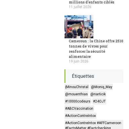
millions d'enfants ciblés
11 juillet 2026
Cameroun : la Chine offre 2510
tonnes de vivres pour
renforcer la sécurité
alimentaire
19 juin 2026
Étiquettes
{MinouChristal
@Moniq_May
@mouenthias
@nar6cik
#10000codeurs
#24OJT
#ABCVaccination
#ActionContreIntox
#ActionContreIntox #AFFCameroon
#FactsMatter #Factchecking