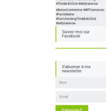
#ThinkB4UClick #defyhatenow
#ActionContreIntox #AFFCameroon
#FactsMatter
#FactcheckingThinkB4UClick
#defyhatenow
Suivez-moi sur
Facebook
S'abonner à ma
newsletter
S'abonner