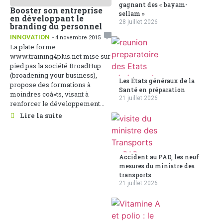
gagnant des « bayam-
Booster son entreprise
sellam »
en développant le
28 juillet 2026
branding du personnel
INNOVATION
- 4 novembre 2015
La plate forme
www.training4plus.net mise sur
pied pas la société BroadHup
(broadening your business),
Les États généraux de la
propose des formations à
Santé en préparation
moindres coà»ts, visant à
21 juillet 2026
renforcer le développement...
Lire la suite
Accident au PAD, les neuf
mesures du ministre des
transports
21 juillet 2026