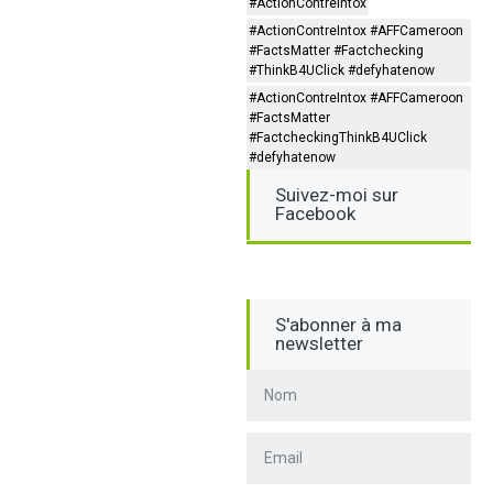
#ActionContreIntox
#ActionContreIntox #AFFCameroon
#FactsMatter #Factchecking
#ThinkB4UClick #defyhatenow
#ActionContreIntox #AFFCameroon
#FactsMatter
#FactcheckingThinkB4UClick
#defyhatenow
Suivez-moi sur
Facebook
S'abonner à ma
newsletter