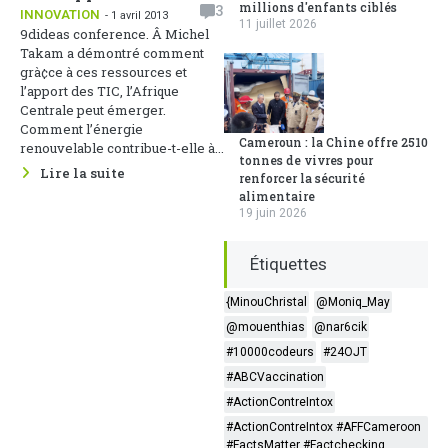
millions d'enfants ciblés
3
INNOVATION
- 1 avril 2013
11 juillet 2026
9dideas conference. Â Michel
Takam a démontré comment
grà¢ce à ces ressources et
l’apport des TIC, l’Afrique
Centrale peut émerger.
Comment l’énergie
Cameroun : la Chine offre 2510
renouvelable contribue-t-elle à...
tonnes de vivres pour
Lire la suite
renforcer la sécurité
alimentaire
19 juin 2026
Étiquettes
{MinouChristal
@Moniq_May
@mouenthias
@nar6cik
#10000codeurs
#24OJT
#ABCVaccination
#ActionContreIntox
#ActionContreIntox #AFFCameroon
#FactsMatter #Factchecking