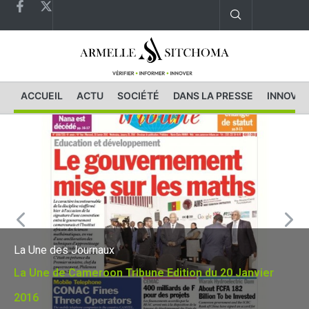
ACCUEIL
ACTU
SOCIÉTÉ
DANS LA PRESSE
INNOVAT
La Une des Journaux
La Une de Cameroon Tribune Edition du 20 Janvier
2016