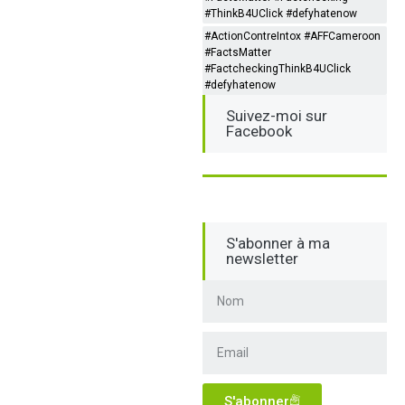
#ThinkB4UClick #defyhatenow
#ActionContreIntox #AFFCameroon
#FactsMatter
#FactcheckingThinkB4UClick
#defyhatenow
Suivez-moi sur
Facebook
S'abonner à ma
newsletter
S'abonner