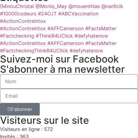
{MinouChristal
@Moniq_May
@mouenthias
@nar6cik
#10000codeurs
#24OJT
#ABCVaccination
#ActionContreIntox
#ActionContreIntox #AFFCameroon #FactsMatter
#Factchecking #ThinkB4UClick #defyhatenow
#ActionContreIntox #AFFCameroon #FactsMatter
#FactcheckingThinkB4UClick #defyhatenow
Suivez-moi sur Facebook
S'abonner à ma newsletter
S'abonner
Visiteurs sur le site
Visiteurs en ligne : 572
Invités : 363