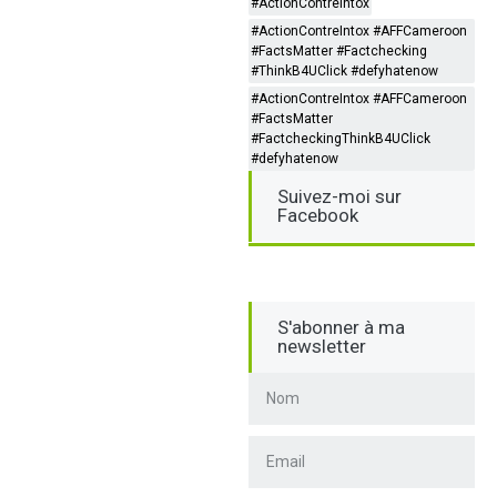
#ActionContreIntox
#ActionContreIntox #AFFCameroon
#FactsMatter #Factchecking
#ThinkB4UClick #defyhatenow
#ActionContreIntox #AFFCameroon
#FactsMatter
#FactcheckingThinkB4UClick
#defyhatenow
Suivez-moi sur
Facebook
S'abonner à ma
newsletter