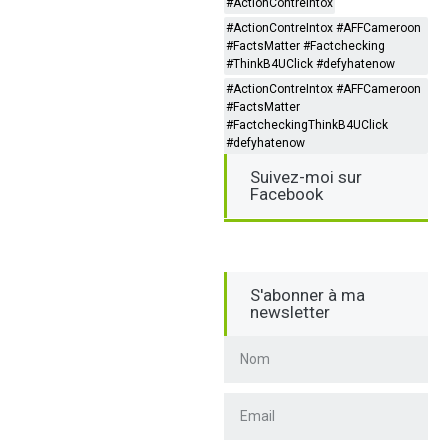
#ActionContreIntox
#ActionContreIntox #AFFCameroon
#FactsMatter #Factchecking
#ThinkB4UClick #defyhatenow
#ActionContreIntox #AFFCameroon
#FactsMatter
#FactcheckingThinkB4UClick
#defyhatenow
Suivez-moi sur
Facebook
S'abonner à ma
newsletter