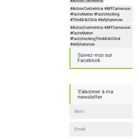
#ActionContreIntox
#ActionContreIntox #AFFCameroon
#FactsMatter #Factchecking
#ThinkB4UClick #defyhatenow
#ActionContreIntox #AFFCameroon
#FactsMatter
#FactcheckingThinkB4UClick
#defyhatenow
Suivez-moi sur
Facebook
S'abonner à ma
newsletter