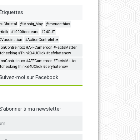
Étiquettes
ouChristal
@Moniq_May
@mouenthias
6cik
#10000codeurs
#24OJT
Vaccination
#ActionContreIntox
ionContreIntox #AFFCameroon #FactsMatter
tchecking #ThinkB4UClick #defyhatenow
ionContreIntox #AFFCameroon #FactsMatter
tcheckingThinkB4UClick #defyhatenow
Suivez-moi sur Facebook
S'abonner à ma newsletter