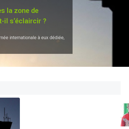
ès la zone de
-il s’éclaircir ?
rnée internationale à eux dédiée,