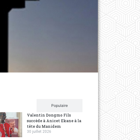
Société
Contrô
turbule
3 years ag
En marge d
les contrô
Récent
Populaire
Valentin Dongmo Fils
succède à Anicet Ekane à la
tête du Manidem
30 juillet 2026