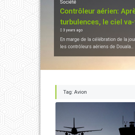
Société
Contrôleur aérien: Apr
turbulences, le ciel va-t
3 years ago
En marge de la célébration de la jou
les contrôleurs aériens de Douala...
Tag: Avion