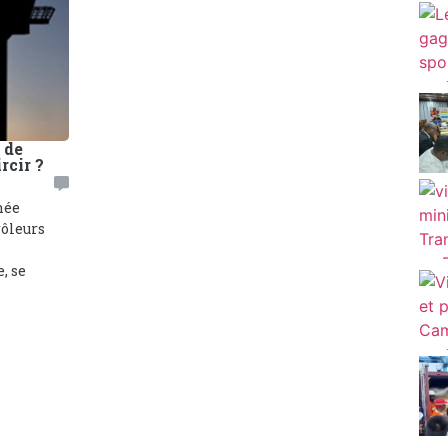
 de
ircir ?
née
rôleurs
, se