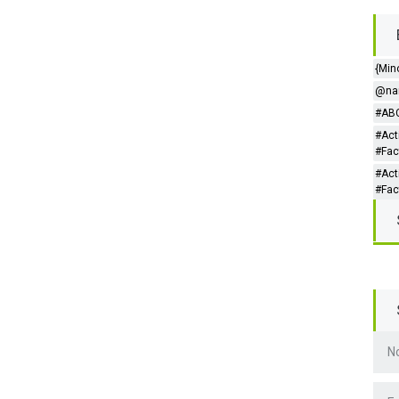
{Min
@nar
#ABC
#Act
#Fac
#Act
#Fac