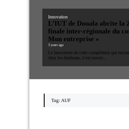
Innovation
L’IUT de Douala abrite la 
finale inter-régionale du c
Mon entreprise »
3 years ago
Le lancement de cette compétition qui encour
chez les étudiants, s’est ouvert...
Tag: AUF