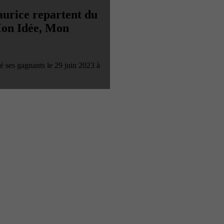
aurice repartent du
Mon Idée, Mon
é ses gagnants le 29 juin 2023 à