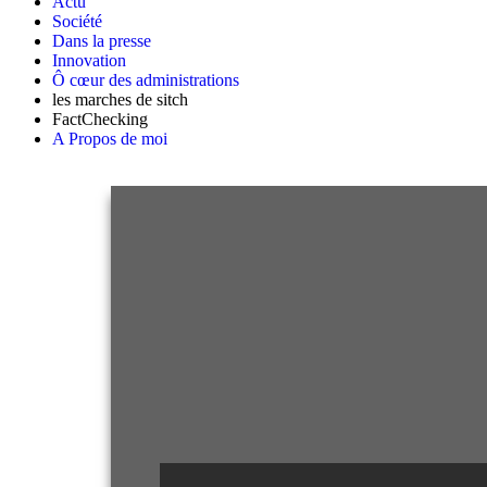
Actu
Société
Dans la presse
Innovation
Ô cœur des administrations
les marches de sitch
FactChecking
A Propos de moi