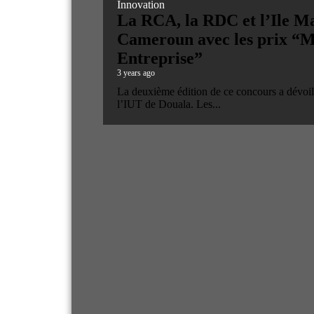
Innovation
La RCA, la RDC et l’Ile M
Cameroun avec les prix “
Entreprise”
3 years ago
La deuxième édition de ce concours a dévoil
l’IUT de Douala. Les...