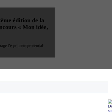
2ème édition de la
oncours « Mon idée,
age l’esprit entrepreneurial