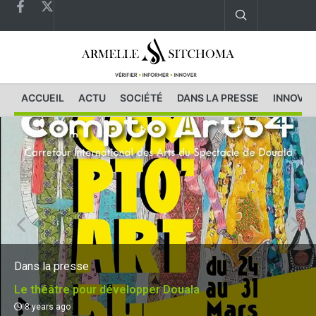
ACCUEIL
ACTU
SOCIÉTÉ
DANS LA PRESSE
INNOVAT
Dans la presse
Le théâtre pour développer Douala
8 years ago