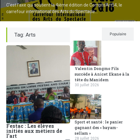
C’est l’axe qui soutient la 4ième édition de Compto’Art54, le
carrefour international des Arts du Spectacle...
Tag: Arts
Récent
Populaire
Valentin Dongmo Fils
succède à Anicet Ekane à la
tête du Manidem
30 juillet 2026
Sport et santé : le panier
Festac : Les élèves
gagnant des « bayam-
initiés aux métiers de
sellam »
l’art
28 juillet 2026