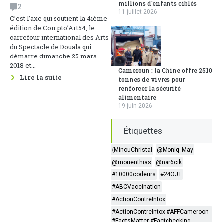
millions d'enfants ciblés
2
11 juillet 2026
C’est l’axe qui soutient la 4ième
édition de Compto’Art54, le
carrefour international des Arts
du Spectacle de Douala qui
démarre dimanche 25 mars
2018 et...
Cameroun : la Chine offre 2510
Lire la suite
tonnes de vivres pour
renforcer la sécurité
alimentaire
19 juin 2026
Étiquettes
{MinouChristal
@Moniq_May
@mouenthias
@nar6cik
#10000codeurs
#24OJT
#ABCVaccination
#ActionContreIntox
#ActionContreIntox #AFFCameroon
#FactsMatter #Factchecking