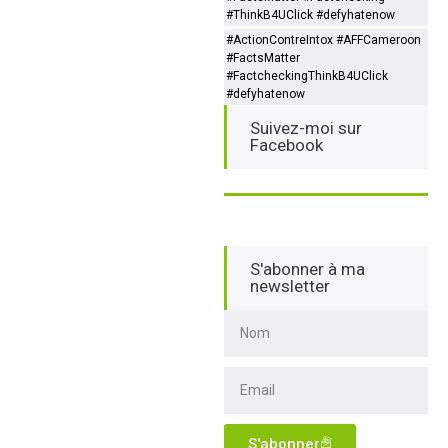
#ThinkB4UClick #defyhatenow
#ActionContreIntox #AFFCameroon
#FactsMatter
#FactcheckingThinkB4UClick
#defyhatenow
Suivez-moi sur
Facebook
S'abonner à ma
newsletter
S'abonner