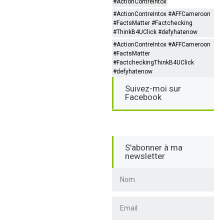
#ActionContreIntox
#ActionContreIntox #AFFCameroon
#FactsMatter #Factchecking
#ThinkB4UClick #defyhatenow
#ActionContreIntox #AFFCameroon
#FactsMatter
#FactcheckingThinkB4UClick
#defyhatenow
Suivez-moi sur
Facebook
S'abonner à ma
newsletter