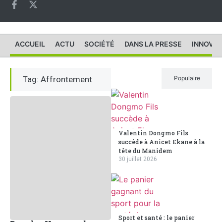
ACCUEIL
ACTU
SOCIÉTÉ
DANS LA PRESSE
INNOVAT
Tag: Affrontement
Récent
Populaire
Valentin Dongmo Fils
succède à Anicet Ekane à la
tête du Manidem
30 juillet 2026
Sport et santé : le panier