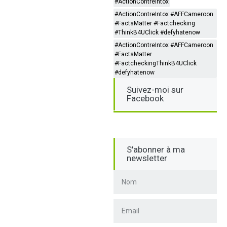
#ActionContreIntox
#ActionContreIntox #AFFCameroon
#FactsMatter #Factchecking
#ThinkB4UClick #defyhatenow
#ActionContreIntox #AFFCameroon
#FactsMatter
#FactcheckingThinkB4UClick
#defyhatenow
Suivez-moi sur
Facebook
S'abonner à ma
newsletter