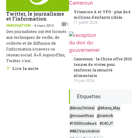
Vitamine A et VPO : plus de 6
Twitter, le journalisme
millions d'enfants ciblés
et l’information
11 juillet 2026
1
INNOVATION
- 4 mars 2012
Des journalistes ont été formés
aux techniques de veille, de
collecte et de diffusion de
l’information à travers ce
réseau social. Â«Â Aujourd’hui,
Cameroun : la Chine offre 2510
Twitter c’est...
tonnes de vivres pour
Lire la suite
renforcer la sécurité
alimentaire
19 juin 2026
Étiquettes
{MinouChristal
@Moniq_May
@mouenthias
@nar6cik
#10000codeurs
#24OJT
#ABCVaccination