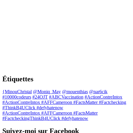
Étiquettes
{MinouChristal
@Moniq_May
@mouenthias
@nar6cik
#10000codeurs
#24OJT
#ABCVaccination
#ActionContreIntox
#ActionContreIntox #AFFCameroon #FactsMatter #Factchecking
#ThinkB4UClick #defyhatenow
#ActionContreIntox #AFFCameroon #FactsMatter
#FactcheckingThinkB4UClick #defyhatenow
Suivez-moi sur Facebook