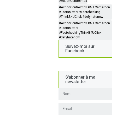
#ActionContreIntox
#ActionContreIntox #AFFCameroon
#FactsMatter #Factchecking
#ThinkB4UClick #defyhatenow
#ActionContreIntox #AFFCameroon
#FactsMatter
#FactcheckingThinkB4UClick
#defyhatenow
Suivez-moi sur
Facebook
S'abonner à ma
newsletter