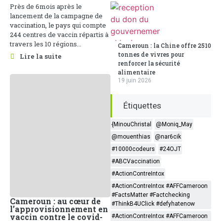
Près de 6mois après le
lancement de la campagne de
vaccination, le pays qui compte
244 centres de vaccin répartis à
travers les 10 régions...
Cameroun : la Chine offre 2510
tonnes de vivres pour
Lire la suite
renforcer la sécurité
alimentaire
19 juin 2026
Étiquettes
{MinouChristal
@Moniq_May
@mouenthias
@nar6cik
#10000codeurs
#24OJT
#ABCVaccination
#ActionContreIntox
#ActionContreIntox #AFFCameroon
#FactsMatter #Factchecking
Cameroun : au cœur de
#ThinkB4UClick #defyhatenow
l’approvisionnement en
vaccin contre le covid-
#ActionContreIntox #AFFCameroon