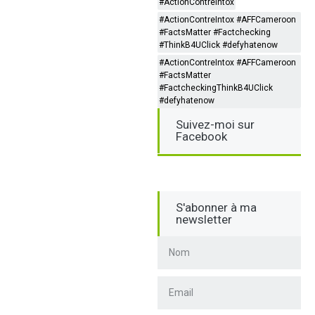
#ActionContreIntox
#ActionContreIntox #AFFCameroon
#FactsMatter #Factchecking
#ThinkB4UClick #defyhatenow
#ActionContreIntox #AFFCameroon
#FactsMatter
#FactcheckingThinkB4UClick
#defyhatenow
Suivez-moi sur
Facebook
S'abonner à ma
newsletter