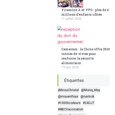
Vitamine A et VPO : plus de 6
millions d'enfants ciblés
11 juillet 2026
Cameroun : la Chine offre 2510
tonnes de vivres pour
renforcer la sécurité
alimentaire
19 juin 2026
Étiquettes
{MinouChristal
@Moniq_May
@mouenthias
@nar6cik
#10000codeurs
#24OJT
#ABCVaccination