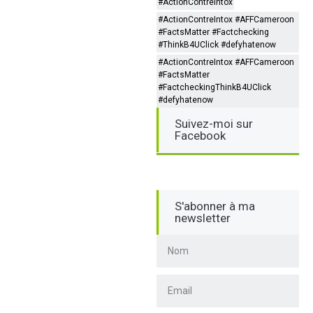
#ActionContreIntox
#ActionContreIntox #AFFCameroon
#FactsMatter #Factchecking
#ThinkB4UClick #defyhatenow
#ActionContreIntox #AFFCameroon
#FactsMatter
#FactcheckingThinkB4UClick
#defyhatenow
Suivez-moi sur
Facebook
S'abonner à ma
newsletter