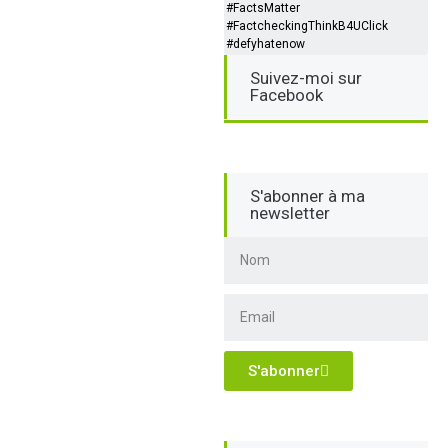
#FactsMatter
#FactcheckingThinkB4UClick
#defyhatenow
Suivez-moi sur
Facebook
S'abonner à ma
newsletter
S'abonner