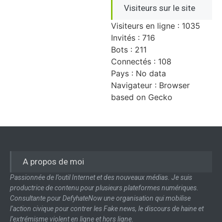
Visiteurs sur le site
Visiteurs en ligne : 1035
Invités : 716
Bots : 211
Connectés : 108
Pays : No data
Navigateur : Browser
based on Gecko
A propos de moi
Passionnée de l’outil Internet et des nouveaux médias. Je suis
productrice de contenu pour plusieurs plateformes numériques.
Consultante pour DefyhateNow une organisation qui mobilise
l’action civique pour contrer les Fake news, le discours de haine et
l’extrémisme violent en ligne et hors ligne.