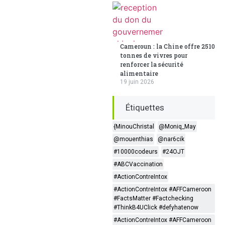
Cameroun : la Chine offre 2510
tonnes de vivres pour
renforcer la sécurité
alimentaire
19 juin 2026
Étiquettes
{MinouChristal
@Moniq_May
@mouenthias
@nar6cik
#10000codeurs
#24OJT
#ABCVaccination
#ActionContreIntox
#ActionContreIntox #AFFCameroon
#FactsMatter #Factchecking
#ThinkB4UClick #defyhatenow
#ActionContreIntox #AFFCameroon