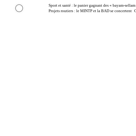
Aller
Sport et santé : le panier gagnant des « bayam-sellam
DERNIÈRES
au
Projets routiers : le MINTP et la BAD se concertent
C
contenu