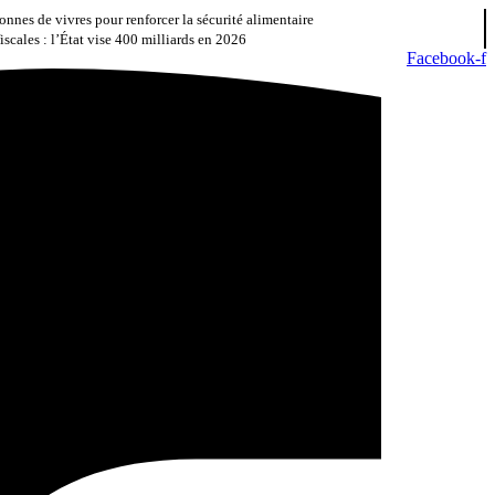
nnes de vivres pour renforcer la sécurité alimentaire
iscales : l’État vise 400 milliards en 2026
Facebook-f