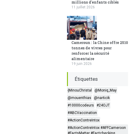
millions d'enfants ciblés
11 juillet 2026
Cameroun : la Chine offre 2510
tonnes de vivres pour
renforcer la sécurité
alimentaire
19 juin 2026
Étiquettes
{MinouChristal
@Moniq_May
@mouenthias
@nar6cik
#10000codeurs
#24OJT
#ABCVaccination
#ActionContreIntox
#ActionContreIntox #AFFCameroon
#FactsMatter #Factchecking