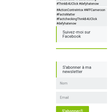
#ThinkB4UClick #defyhatenow
#ActionContreIntox #AFFCameroon
#FactsMatter
#FactcheckingThinkB4UClick
#defyhatenow
Suivez-moi sur
Facebook
S'abonner à ma
newsletter
S'abonner