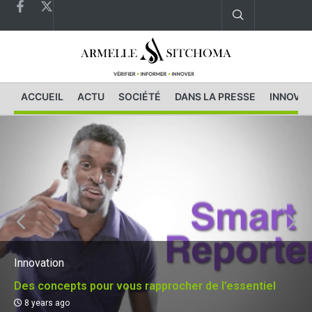
ACCUEIL
ACTU
SOCIÉTÉ
DANS LA PRESSE
INNOVAT
Innovation
Des concepts pour vous rapprocher de l’essentiel
8 years ago