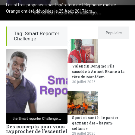
Les offres proposées par l’opérateur de téléphonie mobile
Orange ont été dévoilées le 25 Août 2017 lors...
Tag: Smart Reporter
Récent
Populaire
Challenge
Valentin Dongmo Fils
succède à Anicet Ekane à la
tête du Manidem
30 juillet 2026
Sport et santé : le panier
gagnant des « bayam-
Des concepts pour vous
sellam »
rapprocher de l’essentiel
28 juillet 2026