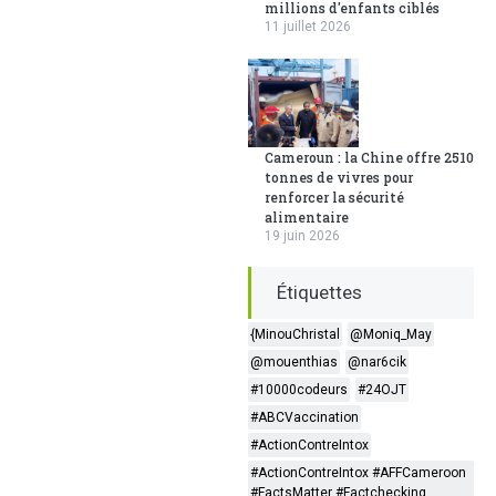
millions d'enfants ciblés
11 juillet 2026
Cameroun : la Chine offre 2510
tonnes de vivres pour
renforcer la sécurité
alimentaire
19 juin 2026
Étiquettes
{MinouChristal
@Moniq_May
@mouenthias
@nar6cik
#10000codeurs
#24OJT
#ABCVaccination
#ActionContreIntox
#ActionContreIntox #AFFCameroon
#FactsMatter #Factchecking