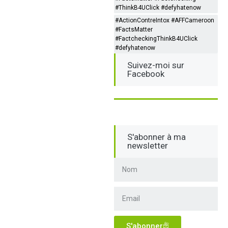
#ThinkB4UClick #defyhatenow
#ActionContreIntox #AFFCameroon
#FactsMatter
#FactcheckingThinkB4UClick
#defyhatenow
Suivez-moi sur
Facebook
S'abonner à ma
newsletter
S'abonner