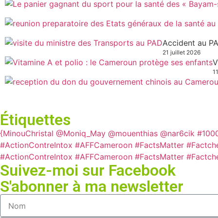
Accident au PA
21 juillet 2026
V
11
Étiquettes
{MinouChristal
@Moniq_May
@mouenthias
@nar6cik
#100
#ActionContreIntox #AFFCameroon #FactsMatter #Factch
#ActionContreIntox #AFFCameroon #FactsMatter #Factch
Suivez-moi sur Facebook
S'abonner à ma newsletter