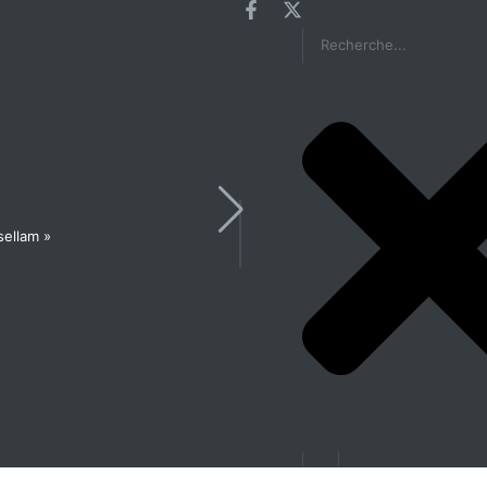
sellam »
Les États généraux de la Santé en pré