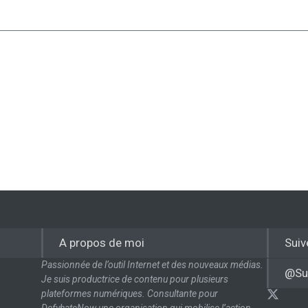
A propos de moi
Suiv
Passionnée de l’outil Internet et des nouveaux médias.
@Su
Je suis productrice de contenu pour plusieurs
plateformes numériques. Consultante pour
DefyhateNow une organisation qui mobilise l’action