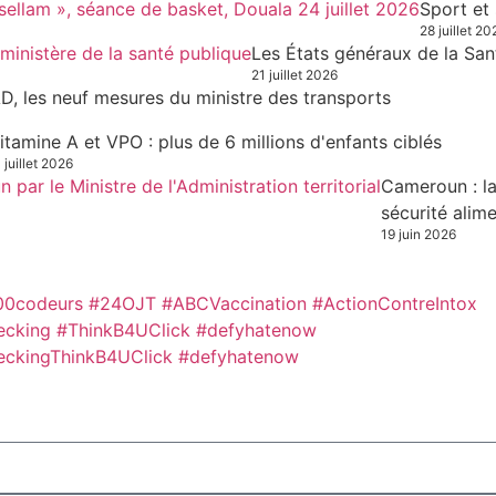
Sport et
28 juillet 20
Les États généraux de la San
21 juillet 2026
D, les neuf mesures du ministre des transports
itamine A et VPO : plus de 6 millions d'enfants ciblés
 juillet 2026
Cameroun : la
sécurité alime
19 juin 2026
00codeurs
#24OJT
#ABCVaccination
#ActionContreIntox
ecking #ThinkB4UClick #defyhatenow
eckingThinkB4UClick #defyhatenow