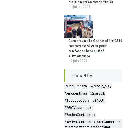
millions d'enfants ciblés
11 juillet 2026
Cameroun : la Chine offre 2510
tonnes de vivres pour
renforcer la sécurité
alimentaire
19 juin 2026
Étiquettes
{MinouChristal
@Moniq_May
@mouenthias
@nar6cik
#10000codeurs
#24OJT
#ABCVaccination
#ActionContreIntox
#ActionContreIntox #AFFCameroon
#FactsMatter #Factchecking