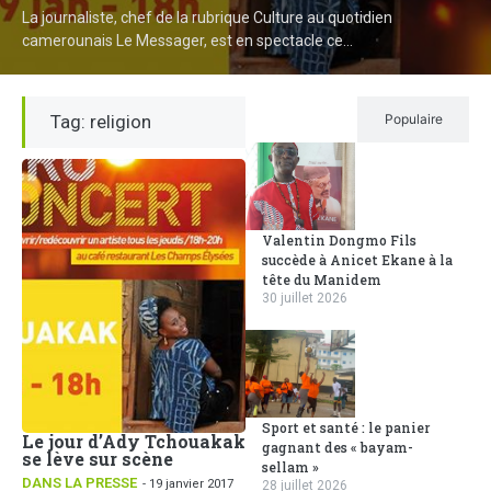
La journaliste, chef de la rubrique Culture au quotidien
camerounais Le Messager, est en spectacle ce...
Tag: religion
Récent
Populaire
Valentin Dongmo Fils
succède à Anicet Ekane à la
tête du Manidem
30 juillet 2026
Sport et santé : le panier
Le jour d’Ady Tchouakak
gagnant des « bayam-
se lève sur scène
sellam »
DANS LA PRESSE
- 19 janvier 2017
28 juillet 2026