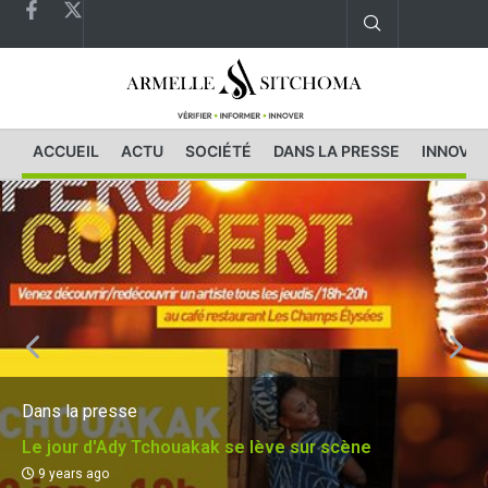
ACCUEIL
ACTU
SOCIÉTÉ
DANS LA PRESSE
INNOVAT
Dans la presse
Le jour d'Ady Tchouakak se lève sur scène
9 years ago