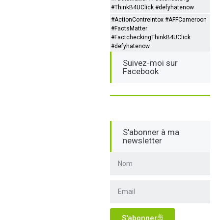
#ThinkB4UClick #defyhatenow
#ActionContreIntox #AFFCameroon
#FactsMatter
#FactcheckingThinkB4UClick
#defyhatenow
Suivez-moi sur
Facebook
S'abonner à ma
newsletter
S'abonner