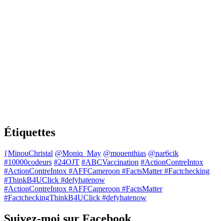
Étiquettes
{MinouChristal
@Moniq_May
@mouenthias
@nar6cik
#10000codeurs
#24OJT
#ABCVaccination
#ActionContreIntox
#ActionContreIntox #AFFCameroon #FactsMatter #Factchecking
#ThinkB4UClick #defyhatenow
#ActionContreIntox #AFFCameroon #FactsMatter
#FactcheckingThinkB4UClick #defyhatenow
Suivez-moi sur Facebook