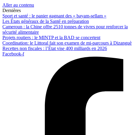
Aller au contenu
Dernières
Sport et santé : le panier gagnant des « bayam-sellam »
Les États généraux de la Santé en préparation
Cameroun : la Chine offre 2510 tonnes de vivres pour renforcer la
sécurité alimentaire
Projets routiers : le MINTP et la BAD se concertent
Coordination: le Littoral fait son examen de mi-parcours à Dizanguè
Recettes non fiscales : l’État vise 400 milliards en 2026
Facebook-f