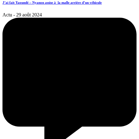
J’ai fait Yaoundé – Nyanon assise à la malle arrière d’un véhicule
Actu
- 29 août 2024